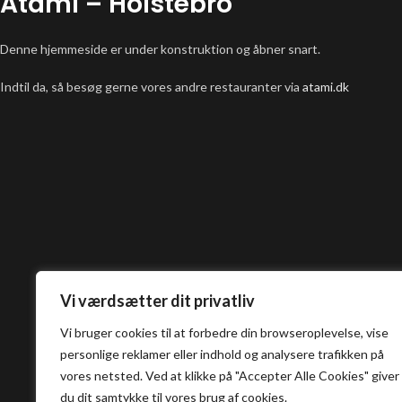
Atami – Holstebro
Denne hjemmeside er under konstruktion og åbner snart.
Indtil da, så besøg gerne vores andre restauranter via
atami.dk
Vi værdsætter dit privatliv
Vi bruger cookies til at forbedre din browseroplevelse, vise
personlige reklamer eller indhold og analysere trafikken på
vores netsted. Ved at klikke på "Accepter Alle Cookies" giver
du dit samtykke til vores brug af cookies.