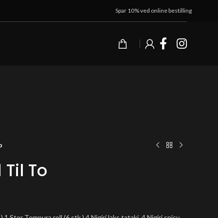
Spar 10% ved online bestilling
o
 Til To
.) 1 Stor Tempura roll (6 stk.) 4 Nigiri laks tataki, 4 Nigiri spicy