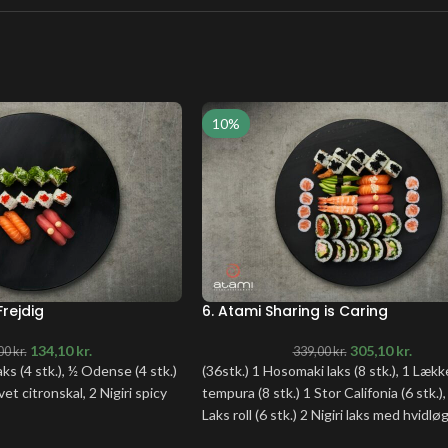
10%
Frejdig
6. Atami Sharing is Caring
134,10
kr.
305,10
kr.
00
kr.
339,00
kr.
ks (4 stk.), ½ Odense (4 stk.)
(36stk.) 1 Hosomaki laks (8 stk.), 1 Lækk
vet citronskal, 2 Nigiri spicy
tempura (8 stk.) 1 Stor Califonia (6 stk.),
Laks roll (6 stk.) 2 Nigiri laks med hvidløg
spicy tun 2 Nigiri avocado 2 Nigiri reje,