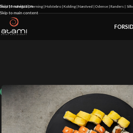
Skip to navigation
illund
|
Fredericia
|
Herning
|
Holstebro
|
Kolding
|
Næstved
|
Odense
|
Randers
|
Sil
Skip to main content
FORSI
10%