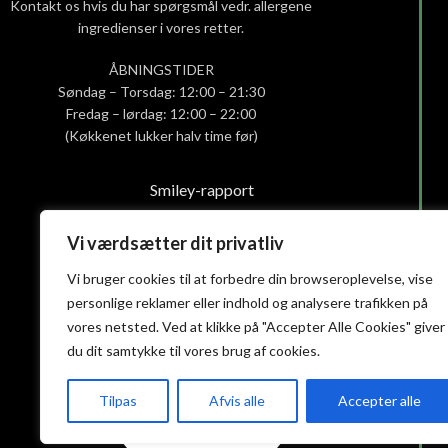
Kontakt os hvis du har spørgsmål vedr. allergene
ingredienser i vores retter.
ÅBNINGSTIDER
Søndag – Torsdag: 12:00 – 21:30
Fredag – lørdag: 12:00 – 22:00
(Køkkenet lukker halv time før)
Smiley-rapport
Privatlivs- og cookiepolitik
Handelsbetingelser
Vi værdsætter dit privatliv
Vi bruger cookies til at forbedre din browseroplevelse, vise
personlige reklamer eller indhold og analysere trafikken på
vores netsted. Ved at klikke på "Accepter Alle Cookies" giver
du dit samtykke til vores brug af cookies.
Tilpas
Afvis alle
Accepter alle