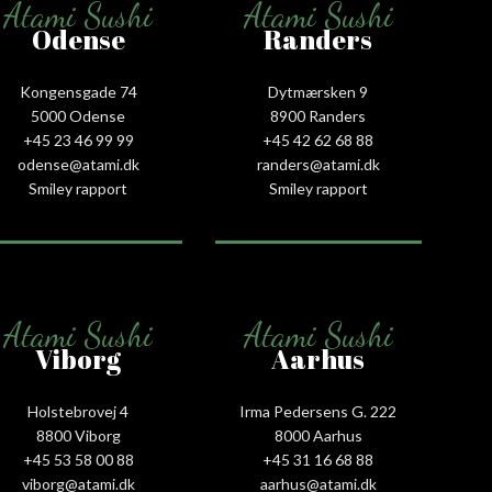
Atami Sushi
Atami Sushi
Odense
Randers
Kongensgade 74
Dytmærsken 9
5000 Odense
8900 Randers
+45 23 46 99 99
+45 42 62 68 88
odense@atami.dk
randers@atami.dk
Smiley rapport
Smiley rapport
Atami Sushi
Atami Sushi
Viborg
Aarhus
Holstebrovej 4
Irma Pedersens G. 222
8800 Viborg
8000 Aarhus
+45 53 58 00 88
+45 31 16 68 88
viborg@atami.dk
aarhus@atami.dk