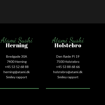
Atami Sushi
Atami Sushi
Herning
Holstebro
Bredgade 30A
Den Røde PI 19
7400 Herning
7500 Holstebro
+45 53 52 68 88
+45 53 88 68 66
herning@atami.dk
holstebro@atami.dk
Smiley rapport
Smiley rapport