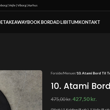
keborg
|
Vejle
|
Viborg
|
Aarhus
DE
TAKEAWAY
BOOK BORD
AD LIBITUM
KONTAKT
Forside
/
Menuer
/
10. Atami Bord Til T
10. Atami Bord
427,50
kr.
475,00
kr.
(34stk.) 1 Kolding (8 stk.), 1 Vejle (8 stk