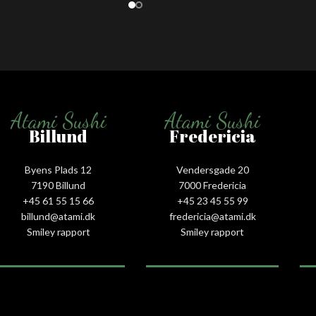
Atami Sushi
Atami Sushi
Billund
Fredericia
Byens Plads 12
Vendersgade 20
7190 Billund
7000 Fredericia
+45 61 55 15 66‬
+45 23 45 55 99
billund@atami.dk
fredericia@atami.dk
Smiley rapport
Smiley rapport