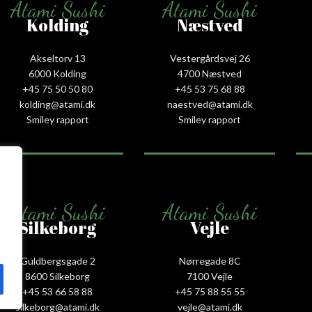
Atami Sushi
Atami Sushi
Kolding
Næstved
Akseltorv 13
Vestergårdsvej 26
6000 Kolding
4700 Næstved
+45 75 50 50 80
+45 53 75 68 88
kolding@atami.dk
naestved@atami.dk
Smiley rapport
Smiley rapport
Atami Sushi
Atami Sushi
Silkeborg
Vejle
Guldbergsgade 2
Nørregade 8C
8600 Silkeborg
7100 Vejle
+45 53 66 58 88
+45 75 88 55 55
silkeborg@atami.dk
vejle@atami.dk