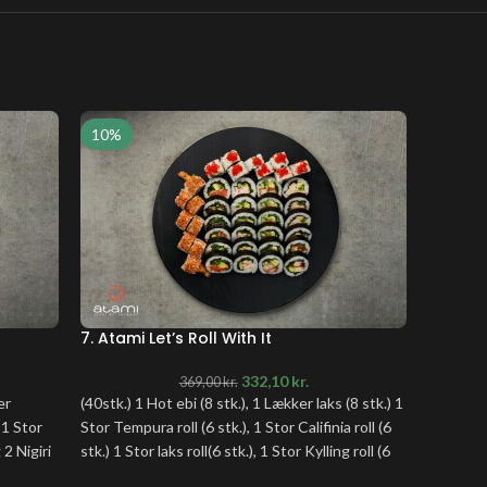
10%
10%
7. Atami Let’s Roll With It
9. Atam
332,10
kr.
369,00
kr.
er
(40stk.) 1 Hot ebi (8 stk.), 1 Lækker laks (8 stk.) 1
(26stk.) 
 1 Stor
Stor Tempura roll (6 stk.), 1 Stor Califinia roll (6
stk.), 1 S
 2 Nigiri
stk.) 1 Stor laks roll(6 stk.), 1 Stor Kylling roll (6
tun, 2 Ni
stk.)