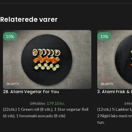
Relaterede varer
10%
10%
2B. Atami Vegetar For You
3. Atami Frisk & 
179,10
kr.
199,00
kr.
149,
(22stk.) 1 Green roll (8 stk.), 1 Stor vegetar Roll
(12stk.) ½ Lækker la
(6 stk), 1 hosomaki avocado (8 stk)
2 Nigiri laks med re
tun.