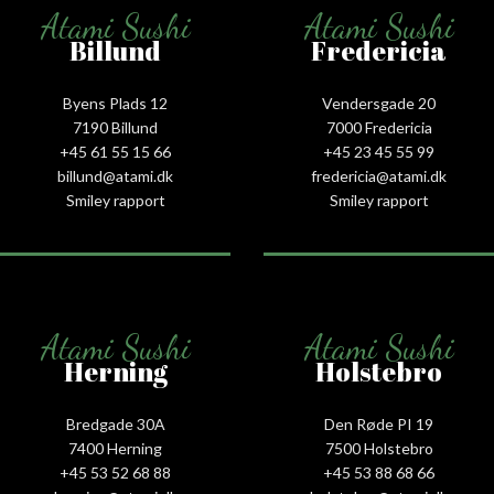
Atami Sushi
Atami Sushi
Billund
Fredericia
Byens Plads 12
Vendersgade 20
7190 Billund
7000 Fredericia
+45 61 55 15 66‬
+45 23 45 55 99
billund@atami.dk
fredericia@atami.dk
Smiley rapport
Smiley rapport
Atami Sushi
Atami Sushi
Herning
Holstebro
Bredgade 30A
Den Røde PI 19
7400 Herning
7500 Holstebro
+45 53 52 68 88
+45 53 88 68 66