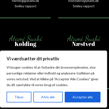
herning@atami.dk
holstebro@atami.dk
Smiley rapport
Smiley rapport
Atami Sushi
Atami Sushi
Kolding
Næstved
Akseltorv 13
Vestergårdsvej 26
Vi værdsætter dit privatliv
6000 Kolding
4700 Næstved
+45 75 50 50 80
+45 53 75 68 88
Vi bruger cookies til at forbedre din browseroplevelse, vise
kolding@atami.dk
naestved@atami.dk
personlige reklamer eller indhold og analysere trafikken på
Smiley rapport
Smiley rapport
vores netsted. Ved at klikke på "Accepter Alle Cookies" giver
du dit samtykke til vores brug af cookies.
Tilpas
Afvis alle
Accepter alle
akeaway
Booking
Kurv
Menu