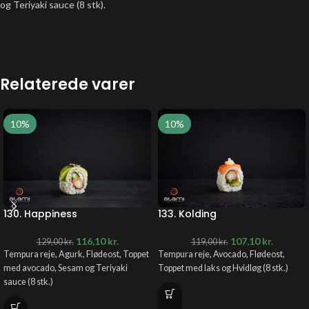
og Teriyaki sauce (8 stk).
Relaterede varer
10%
10%
130. Happiness
133. Kolding
116,10
kr.
107,10
kr.
129,00
kr.
119,00
kr.
Tempura reje, Agurk, Flødeost, Toppet
Tempura reje, Avocado, Flødeost,
med avocado, Sesam og Teriyaki
Toppet med laks og Hvidløg (8 stk.)
sauce (8 stk.)