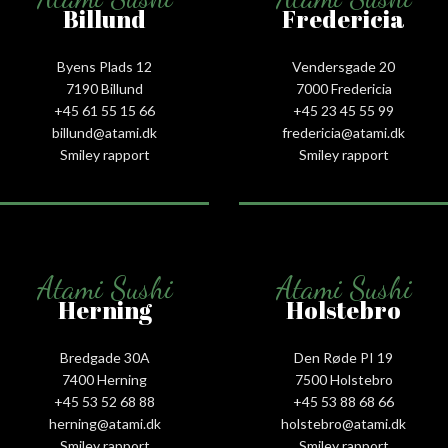
Billund
Fredericia
Byens Plads 12
Vendersgade 20
7190 Billund
7000 Fredericia
+45 61 55 15 66‬
+45 23 45 55 99
billund@atami.dk
fredericia@atami.dk
Smiley rapport
Smiley rapport
Atami Sushi
Atami Sushi
Herning
Holstebro
Bredgade 30A
Den Røde PI 19
7400 Herning
7500 Holstebro
+45 53 52 68 88
+45 53 88 68 66
herning@atami.dk
holstebro@atami.dk
Smiley rapport
Smiley rapport