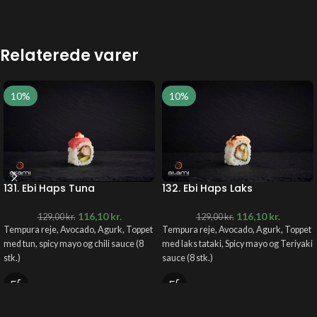
Relaterede varer
10%
10%
131. Ebi Haps Tuna
132. Ebi Haps Laks
116,10
kr.
116,10
kr.
129,00
kr.
129,00
kr.
Tempura reje, Avocado, Agurk, Toppet
Tempura reje, Avocado, Agurk, Toppet
med tun, spicy mayo og chili sauce (8
med laks tataki, Spicy mayo og Teriyaki
stk.)
sauce (8 stk.)