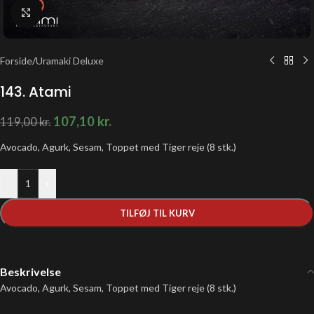
Klik for at forstørre
Forside
/
Uramaki Deluxe
143. Atami
107,10
kr.
119,00
kr.
Avocado, Agurk, Sesam, Toppet med Tiger reje (8 stk.)
-
+
TILFØJ TIL KURV
Beskrivelse
Avocado, Agurk, Sesam, Toppet med Tiger reje (8 stk.)