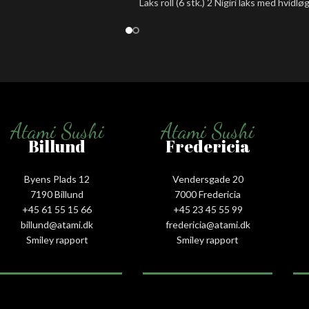
Laks roll (6 stk.) 2 Nigiri laks med hvidløg
spicy tun 2 Nigiri avocado 2 Nigiri reje,
Atami Sushi
Atami Sushi
Billund
Fredericia
Byens Plads 12
Vendersgade 20
7190 Billund
7000 Fredericia
+45 61 55 15 66‬
+45 23 45 55 99
billund@atami.dk
fredericia@atami.dk
Smiley rapport
Smiley rapport