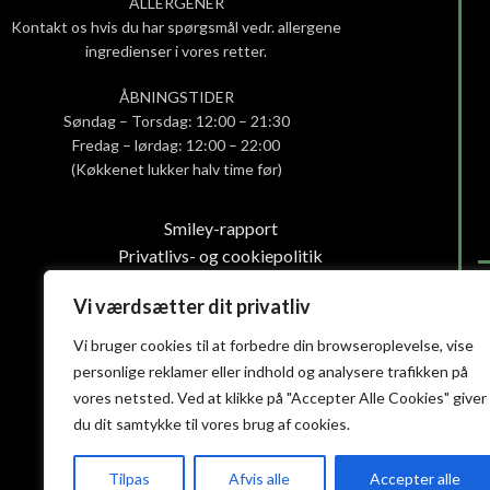
ALLERGENER
Kontakt os hvis du har spørgsmål vedr. allergene
ingredienser i vores retter.
ÅBNINGSTIDER
Søndag – Torsdag: 12:00 – 21:30
Fredag – lørdag: 12:00 – 22:00
(Køkkenet lukker halv time før)
Smiley-rapport
Privatlivs- og cookiepolitik
Handelsbetingelser
Vi værdsætter dit privatliv
Vi bruger cookies til at forbedre din browseroplevelse, vise
personlige reklamer eller indhold og analysere trafikken på
vores netsted. Ved at klikke på "Accepter Alle Cookies" giver
du dit samtykke til vores brug af cookies.
Tilpas
Afvis alle
Accepter alle