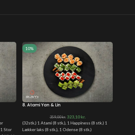
10%
10%
8. Atami Yan & Lin
9. Atam
323,10
kr.
359,00
kr.
er
(32stk.) 1 Atami (8 stk.), 1 Happiness (8 stk.) 1
(26stk.) 
 1 Stor
Lækker laks (8 stk.), 1 Odense (8 stk.)
stk.), 1 S