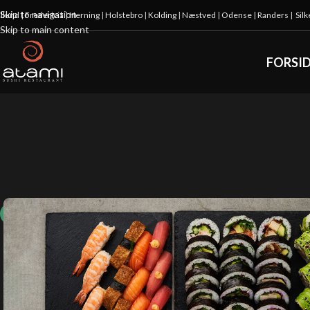
Skip to navigation
illund
|
Fredericia
|
Herning
|
Holstebro
|
Kolding
|
Næstved
|
Odense
|
Randers
|
Sil
Skip to main content
FORSI
10%