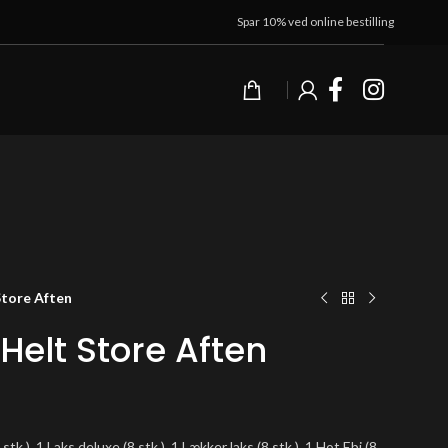
Spar 10% ved online bestilling
Store Aften
Helt Store Aften
stk.), 1 Laks deluxe (8 stk.), 1 Lækker laks (8 stk.), 1 Hot Ebi (8