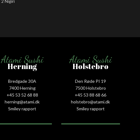
 2 Nigiri
tun, 2 Ni
Atami Sushi
Atami Sushi
Herning
Holstebro
Bredgade 30A
Den Røde PI 19
7400 Herning
7500 Holstebro
+45 53 52 68 88
+45 53 88 68 66
herning@atami.dk
holstebro@atami.dk
Smiley rapport
Smiley rapport