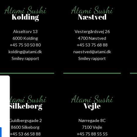
Atami Sushi
Atami Sushi
Kolding
Næstved
Akseltorv 13
Vestergårdsvej 26
6000 Kolding
4700 Næstved
+45 75 50 50 80
+45 53 75 68 88
kolding@atami.dk
naestved@atami.dk
Smiley rapport
Smiley rapport
Atami Sushi
Atami Sushi
Silkeborg
Vejle
Guldbergsgade 2
Nørregade 8C
8600 Silkeborg
7100 Vejle
+45 53 66 58 88
+45 75 88 55 55