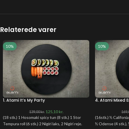
Relaterede varer
10%
10%
1. Atami It’s My Party
4. Atami Mixed 
125,10
kr.
139,00
kr.
169,
(18 stk.) 1 Hosomaki spicy tun (8 stk.) 1 Stor
(16stk.) ½ Califonia
Tempura roll (6 stk.) 2 Nigiri laks, 2 Nigiri reje.
½ Odense (4 stk.),