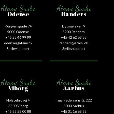
Atami Sushi
Atami Sushi
Odense
Randers
Kongensgade 74
Dytmærsken 9
5000 Odense
8900 Randers
+45 23 46 99 99
+45 42 62 68 88
odense@atami.dk
randers@atami.dk
Smiley rapport
Smiley rapport
Atami Sushi
Atami Sushi
Viborg
Aarhus
Holstebrovej 4
Irma Pedersens G. 222
8800 Viborg
8000 Aarhus
+45 53 58 00 88
+45 31 16 68 88