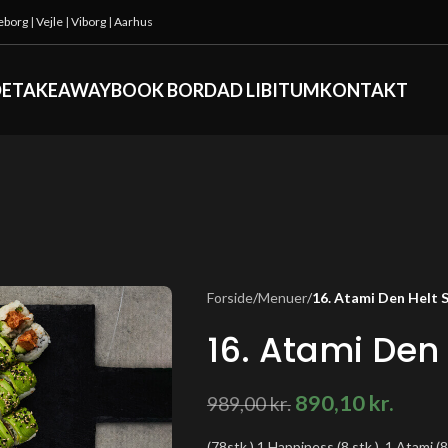
keborg
|
Vejle
|
Viborg
|
Aarhus
DE
TAKEAWAY
BOOK BORD
AD LIBITUM
KONTAKT
Forside
/
Menuer
/
16. Atami Den Helt 
16. Atami Den 
890,10
kr.
989,00
kr.
(78stk.) 1 Happiness (8 stk.), 1 Atami (8 