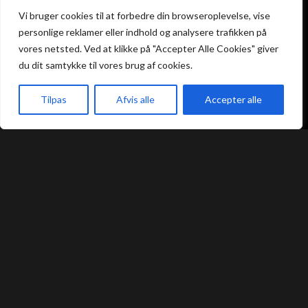
Atami Sushi
Atami Sushi
Vi bruger cookies til at forbedre din browseroplevelse, vise
Kolding
Næstved
personlige reklamer eller indhold og analysere trafikken på
vores netsted. Ved at klikke på "Accepter Alle Cookies" giver
du dit samtykke til vores brug af cookies.
Akseltorv 13
Vestergårdsvej 26
6000 Kolding
4700 Næstved
+45 75 50 50 80
Tilpas
Afvis alle
+45 53 75 68 88
Accepter alle
kolding@atami.dk
naestved@atami.dk
akeaway
Booking
Kurv
Menu
Smiley rapport
Smiley rapport
Atami Sushi
Atami Sushi
Odense
Randers
Kongensgade 74
Dytmærsken 9
5000 Odense
8900 Randers
+45 23 46 99 99
+45 42 62 68 88