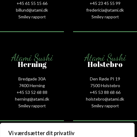
+45 61 55 15 66‬
+45 23 45 55 99
billund@atami.dk
fredericia@atami.dk
Smiley rapport
Smiley rapport
Atami Sushi
Atami Sushi
Herning
Holstebro
Bredgade 30A
Den Røde PI 19
7400 Herning
7500 Holstebro
+45 53 52 68 88
+45 53 88 68 66
herning@atami.dk
holstebro@atami.dk
Smiley rapport
Smiley rapport
Vi værdsætter dit privatliv