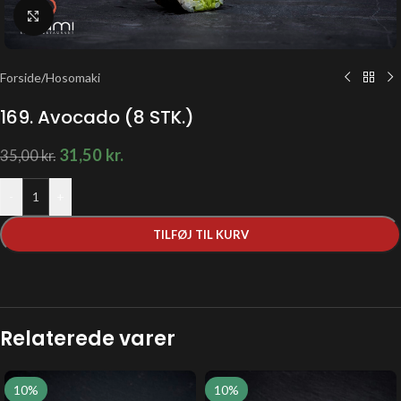
Klik for at forstørre
Forside
/
Hosomaki
169. Avocado (8 STK.)
31,50
kr.
35,00
kr.
-
+
TILFØJ TIL KURV
Relaterede varer
10%
10%