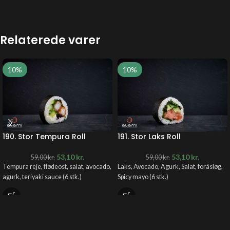
Relaterede varer
10%
10%
190. Stor Tempura Roll
191. Stor Laks Roll
53,10
kr.
53,10
kr.
59,00
kr.
59,00
kr.
Tempura reje, flødeost, salat, avocado,
Laks, Avocado, Agurk, Salat, foråsløg,
agurk, teriyaki sauce (6 stk.)
Spicy mayo (6 stk.)