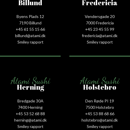
Billund
Fredericia
Byens Plads 12
Vendersgade 20
7190 Billund
7000 Fredericia
+45 61 55 15 66‬
+45 23 45 55 99
billund@atami.dk
fredericia@atami.dk
Smiley rapport
Smiley rapport
Atami Sushi
Atami Sushi
Herning
Holstebro
Bredgade 30A
Den Røde PI 19
7400 Herning
7500 Holstebro
+45 53 52 68 88
+45 53 88 68 66
herning@atami.dk
holstebro@atami.dk
Smiley rapport
Smiley rapport