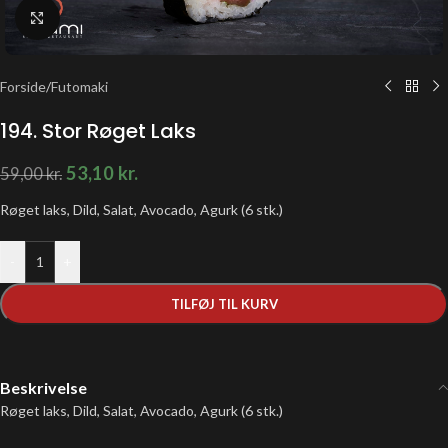
Klik for at forstørre
Forside
/
Futomaki
194. Stor Røget Laks
53,10
kr.
59,00
kr.
Røget laks, Dild, Salat, Avocado, Agurk (6 stk.)
-
+
TILFØJ TIL KURV
Beskrivelse
Røget laks, Dild, Salat, Avocado, Agurk (6 stk.)