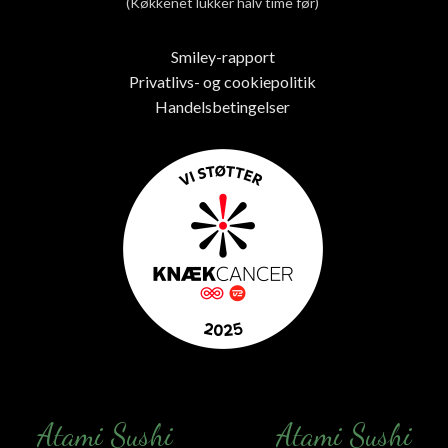
(Køkkenet lukker halv time før)
Smiley-rapport
Privatlivs- og cookiepolitik
Handelsbetingelser
Atami Sushi
Atami Sushi