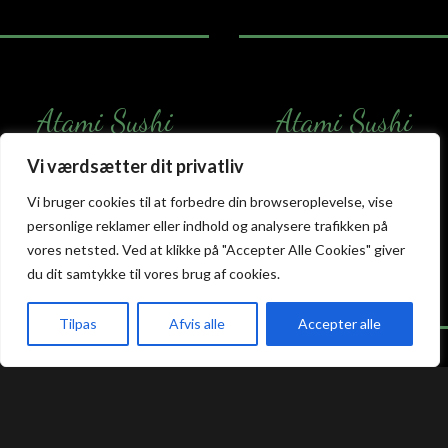
Atami Sushi
Atami Sushi
Kolding
Næstved
Vi værdsætter dit privatliv
Akseltorv 13
Vestergårdsvej 26
Vi bruger cookies til at forbedre din browseroplevelse, vise
6000 Kolding
4700 Næstved
personlige reklamer eller indhold og analysere trafikken på
+45 75 50 50 80
+45 53 75 68 88
vores netsted. Ved at klikke på "Accepter Alle Cookies" giver
kolding@atami.dk
naestved@atami.dk
du dit samtykke til vores brug af cookies.
Smiley rapport
Smiley rapport
Tilpas
Afvis alle
Accepter alle
akeaway
Booking
Kurv
Menu
Atami Sushi
Atami Sushi
Odense
Randers