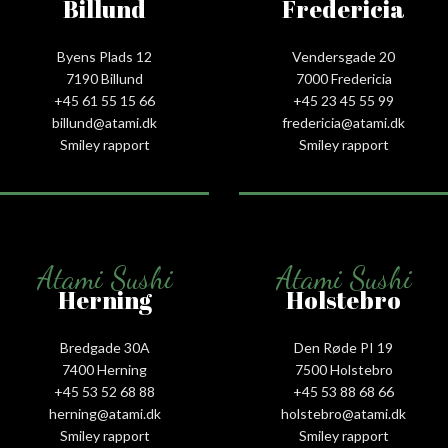
Billund
Fredericia
Byens Plads 12
Vendersgade 20
7190 Billund
7000 Fredericia
+45 61 55 15 66‬
+45 23 45 55 99
billund@atami.dk
fredericia@atami.dk
Smiley rapport
Smiley rapport
Atami Sushi
Atami Sushi
Herning
Holstebro
Bredgade 30A
Den Røde PI 19
7400 Herning
7500 Holstebro
+45 53 52 68 88
+45 53 88 68 66
herning@atami.dk
holstebro@atami.dk
Smiley rapport
Smiley rapport