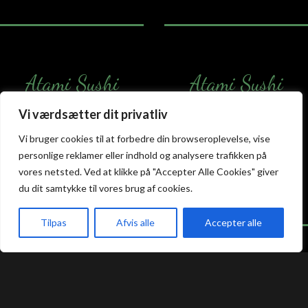
Atami Sushi
Atami Sushi
Kolding
Næstved
Vi værdsætter dit privatliv
Akseltorv 13
Vestergårdsvej 26
Vi bruger cookies til at forbedre din browseroplevelse, vise
6000 Kolding
4700 Næstved
personlige reklamer eller indhold og analysere trafikken på
+45 75 50 50 80
+45 53 75 68 88
vores netsted. Ved at klikke på "Accepter Alle Cookies" giver
kolding@atami.dk
naestved@atami.dk
du dit samtykke til vores brug af cookies.
Smiley rapport
Smiley rapport
Tilpas
Afvis alle
Accepter alle
akeaway
Booking
Kurv
Menu
Atami Sushi
Atami Sushi
Odense
Randers