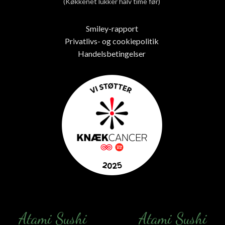
(Køkkenet lukker halv time før)
Smiley-rapport
Privatlivs- og cookiepolitik
Handelsbetingelser
Atami Sushi
Atami Sushi