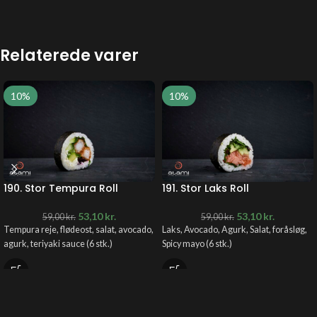
Relaterede varer
10%
10%
190. Stor Tempura Roll
191. Stor Laks Roll
53,10
kr.
53,10
kr.
59,00
kr.
59,00
kr.
Tempura reje, flødeost, salat, avocado,
Laks, Avocado, Agurk, Salat, foråsløg,
agurk, teriyaki sauce (6 stk.)
Spicy mayo (6 stk.)