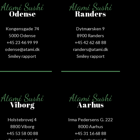
Atami Sushi
Atami Sushi
Odense
Randers
Kongensgade 74
Dytmærsken 9
5000 Odense
8900 Randers
+45 23 46 99 99
+45 42 62 68 88
odense@atami.dk
randers@atami.dk
Smiley rapport
Smiley rapport
Atami Sushi
Atami Sushi
Viborg
Aarhus
Holstebrovej 4
Irma Pedersens G. 222
8800 Viborg
8000 Aarhus
+45 53 58 00 88
+45 31 16 68 88