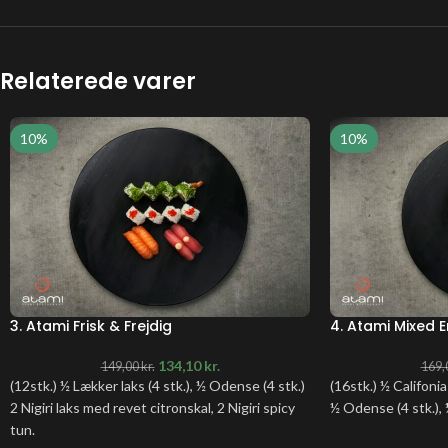
Relaterede varer
10%
10%
3. Atami Frisk & Frejdig
4. Atami Mixed 
134,10
kr.
149,00
kr.
169,
(12stk.) ½ Lækker laks (4 stk.), ½ Odense (4 stk.)
(16stk.) ½ Califonia
2 Nigiri laks med revet citronskal, 2 Nigiri spicy
½ Odense (4 stk.),
tun.