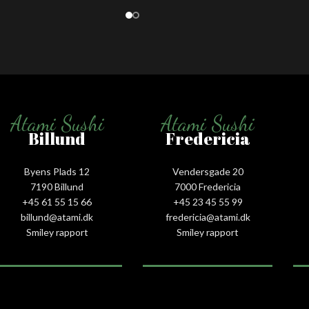
stk.)
Atami Sushi
Atami Sushi
Billund
Fredericia
Byens Plads 12
Vendersgade 20
7190 Billund
7000 Fredericia
+45 61 55 15 66‬
+45 23 45 55 99
billund@atami.dk
fredericia@atami.dk
Smiley rapport
Smiley rapport