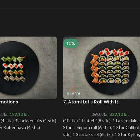
10%
Emotions
7. Atami Let’s Roll With It
152,10
kr.
332,10
kr.
00
kr.
369,00
kr.
 (4 stk.), ½ Lækker laks (4 stk.)
(40stk.) 1 Hot ebi (8 stk.), 1 Lækker laks 
 ½ København (4 stk.)
Stor Tempura roll (6 stk.), 1 Stor Califinia
stk.) 1 Stor laks roll(6 stk.), 1 Stor Kylling