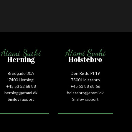
Atami Sushi
Atami Sushi
Herning
Holstebro
Bredgade 30A
Den Røde PI 19
7400 Herning
7500 Holstebro
+45 53 52 68 88
+45 53 88 68 66
herning@atami.dk
holstebro@atami.dk
Smiley rapport
Smiley rapport