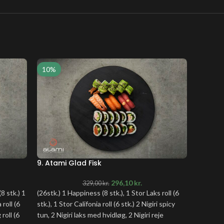
10%
10%
9. Atami Glad Fisk
10. Ata
296,10
kr.
329,00
kr.
(8 stk.) 1
(26stk.) 1 Happiness (8 stk.), 1 Stor Laks roll (6
(34stk.) 
 roll (6
stk.), 1 Stor Califonia roll (6 stk.) 2 Nigiri spicy
Tempura r
 roll (6
tun, 2 Nigiri laks med hvidløg, 2 Nigiri reje
spicy tun