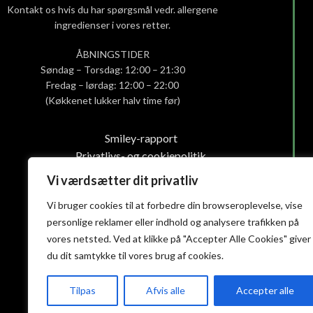
Kontakt os hvis du har spørgsmål vedr. allergene
ingredienser i vores retter.
ÅBNINGSTIDER
Søndag – Torsdag: 12:00 – 21:30
Fredag – lørdag: 12:00 – 22:00
(Køkkenet lukker halv time før)
Smiley-rapport
Privatlivs- og cookiepolitik
Handelsbetingelser
Vi værdsætter dit privatliv
Vi bruger cookies til at forbedre din browseroplevelse, vise
personlige reklamer eller indhold og analysere trafikken på
vores netsted. Ved at klikke på "Accepter Alle Cookies" giver
du dit samtykke til vores brug af cookies.
Tilpas
Afvis alle
Accepter alle