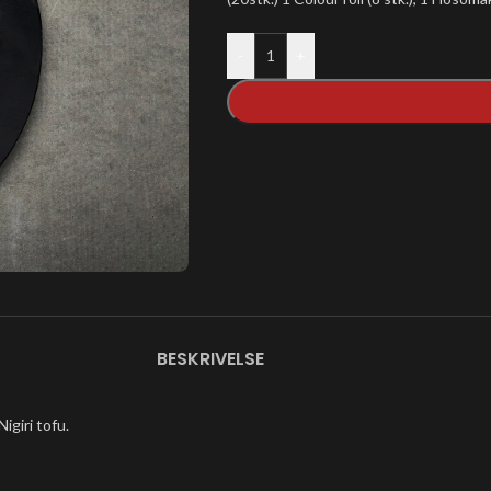
-
+
BESKRIVELSE
Nigiri tofu.