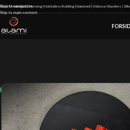
Skip to navigation
illund
|
Fredericia
|
Herning
|
Holstebro
|
Kolding
|
Næstved
|
Odense
|
Randers
|
Sil
Skip to main content
FORSI
10%