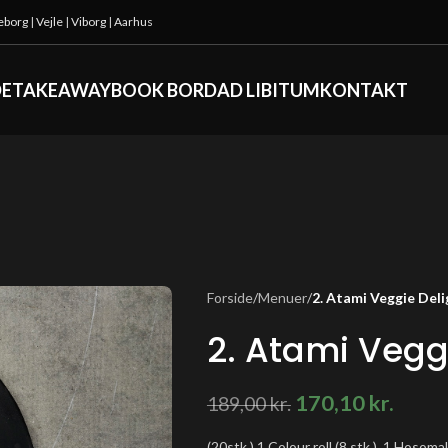
keborg
|
Vejle
|
Viborg
|
Aarhus
DE
TAKEAWAY
BOOK BORD
AD LIBITUM
KONTAKT
Forside
/
Menuer
/
2. Atami Veggie Deli
2. Atami Vegg
170,10
kr.
189,00
kr.
(20stk.) 1 Colour roll (8 stk.), 1 Hosomak