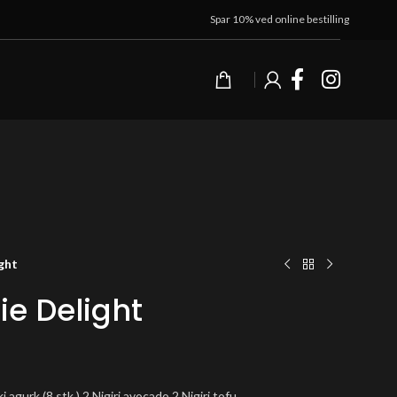
Spar 10% ved online bestilling
ght
ie Delight
i agurk (8 stk.) 2 Nigiri avocado 2 Nigiri tofu.