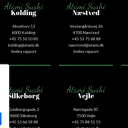
Atami Sushi
Atami Sushi
Kolding
Næstved
Akseltorv 13
Vestergårdsvej 26
6000 Kolding
4700 Næstved
+45 75 50 50 80
+45 53 75 68 88
kolding@atami.dk
naestved@atami.dk
Smiley rapport
Smiley rapport
Atami Sushi
Atami Sushi
Silkeborg
Vejle
Guldbergsgade 2
Nørregade 8C
8600 Silkeborg
7100 Vejle
+45 53 66 58 88
+45 75 88 55 55