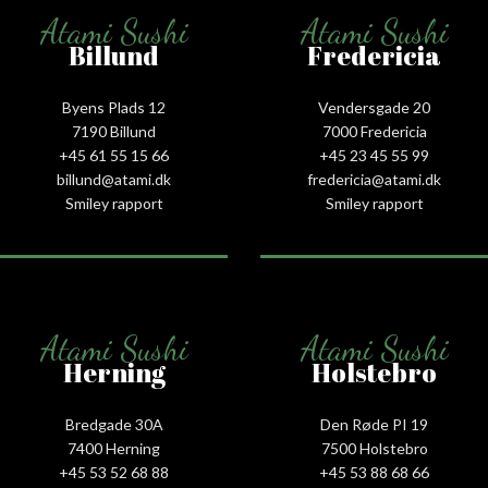
Atami Sushi
Atami Sushi
Billund
Fredericia
Byens Plads 12
Vendersgade 20
7190 Billund
7000 Fredericia
+45 61 55 15 66‬
+45 23 45 55 99
billund@atami.dk
fredericia@atami.dk
Smiley rapport
Smiley rapport
Atami Sushi
Atami Sushi
Herning
Holstebro
Bredgade 30A
Den Røde PI 19
7400 Herning
7500 Holstebro
+45 53 52 68 88
+45 53 88 68 66