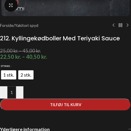
Klik for at forstørre
Forside
/
Yakitori spyd
212. Kyllingekødboller Med Teriyaki Sauce
25,00
kr.
–
45,00
kr.
22,50
kr.
–
40,50
kr.
STYKKE
1 stk.
2 stk.
-
+
TILFØJ TIL KURV
Yderligere information