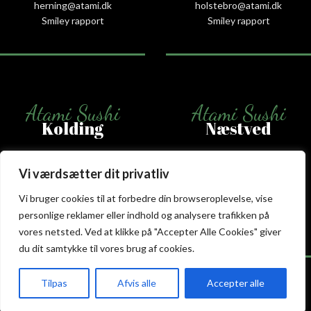
herning@atami.dk
holstebro@atami.dk
Smiley rapport
Smiley rapport
Atami Sushi
Atami Sushi
Kolding
Næstved
Akseltorv 13
Vestergårdsvej 26
Vi værdsætter dit privatliv
6000 Kolding
4700 Næstved
+45 75 50 50 80
+45 53 75 68 88
Vi bruger cookies til at forbedre din browseroplevelse, vise
kolding@atami.dk
naestved@atami.dk
personlige reklamer eller indhold og analysere trafikken på
Smiley rapport
Smiley rapport
vores netsted. Ved at klikke på "Accepter Alle Cookies" giver
du dit samtykke til vores brug af cookies.
Tilpas
Afvis alle
Accepter alle
akeaway
Booking
Kurv
Menu