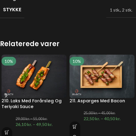
STYKKE
1 stk.
,
2 stk.
Relaterede varer
10%
10%
210. Laks Med Forårsløg Og
211. Asparges Med Bacon
Teriyaki Sauce
25,00
kr.
–
45,00
kr.
22,50
kr.
–
40,50
kr.
29,00
kr.
–
55,00
kr.
26,10
kr.
–
49,50
kr.