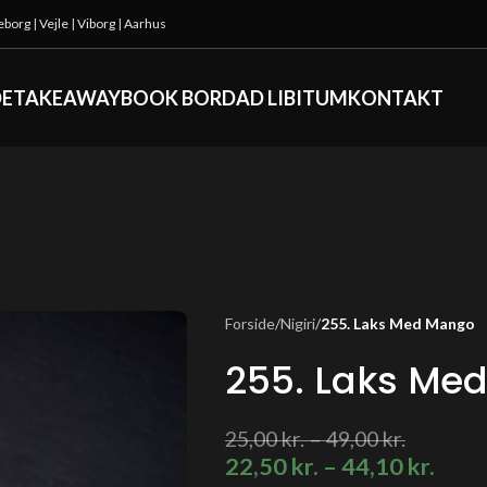
keborg
|
Vejle
|
Viborg
|
Aarhus
DE
TAKEAWAY
BOOK BORD
AD LIBITUM
KONTAKT
Forside
/
Nigiri
/
255. Laks Med Mango
255. Laks Me
25,00
kr.
–
49,00
kr.
22,50
kr.
–
44,10
kr.