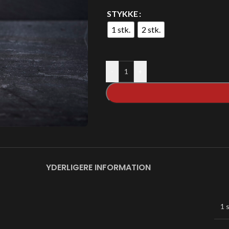
STYKKE
1 stk.
2 stk.
-
+
YDERLIGERE INFORMATION
1 s