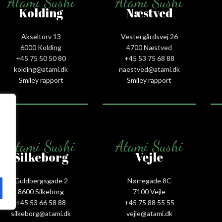
Atami Sushi
Atami Sushi
Kolding
Næstved
Akseltorv 13
Vestergårdsvej 26
6000 Kolding
4700 Næstved
+45 75 50 50 80
+45 53 75 68 88
kolding@atami.dk
naestved@atami.dk
Smiley rapport
Smiley rapport
Atami Sushi
Atami Sushi
Silkeborg
Vejle
Guldbergsgade 2
Nørregade 8C
8600 Silkeborg
7100 Vejle
+45 53 66 58 88
+45 75 88 55 55
silkeborg@atami.dk
vejle@atami.dk