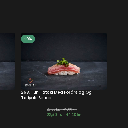
10%
10%
258. Tun Tataki Med Forårsløg Og
259. T
Teriyaki Sauce
25,00
kr.
–
49,00
kr.
22,50
kr.
–
44,10
kr.