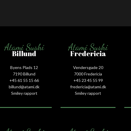
Atami Sushi
Atami Sushi
Billund
Fredericia
Byens Plads 12
Vendersgade 20
7190 Billund
7000 Fredericia
+45 61 55 15 66‬
+45 23 45 55 99
billund@atami.dk
fredericia@atami.dk
Smiley rapport
Smiley rapport