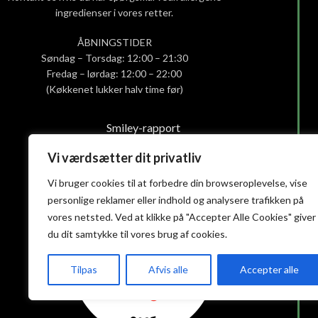
ingredienser i vores retter.
ÅBNINGSTIDER
Søndag – Torsdag: 12:00 – 21:30
Fredag – lørdag: 12:00 – 22:00
(Køkkenet lukker halv time før)
Smiley-rapport
Privatlivs- og cookiepolitik
Vi værdsætter dit privatliv
Handelsbetingelser
Vi bruger cookies til at forbedre din browseroplevelse, vise
personlige reklamer eller indhold og analysere trafikken på
vores netsted. Ved at klikke på "Accepter Alle Cookies" giver
du dit samtykke til vores brug af cookies.
Tilpas
Afvis alle
Accepter alle