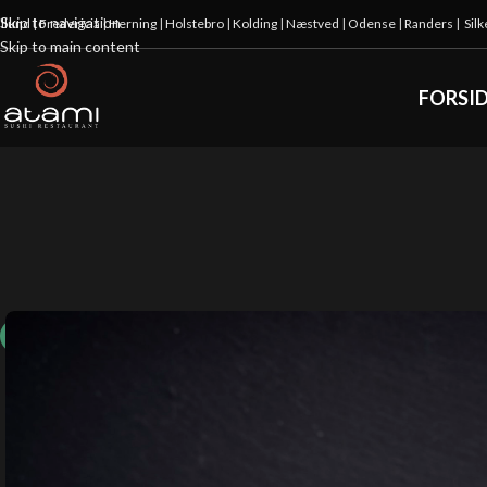
Skip to navigation
illund
|
Fredericia
|
Herning
|
Holstebro
|
Kolding
|
Næstved
|
Odense
|
Randers
|
Sil
Skip to main content
FORSI
10%