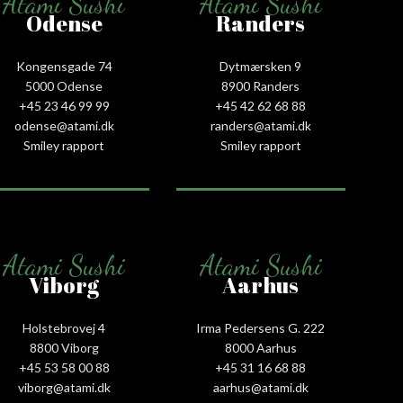
Atami Sushi
Atami Sushi
Odense
Randers
Kongensgade 74
Dytmærsken 9
5000 Odense
8900 Randers
+45 23 46 99 99
+45 42 62 68 88
odense@atami.dk
randers@atami.dk
Smiley rapport
Smiley rapport
Atami Sushi
Atami Sushi
Viborg
Aarhus
Holstebrovej 4
Irma Pedersens G. 222
8800 Viborg
8000 Aarhus
+45 53 58 00 88
+45 31 16 68 88
viborg@atami.dk
aarhus@atami.dk