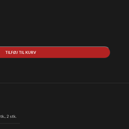
TILFØJ TIL KURV
tk.
,
2 stk.