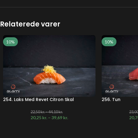
Relaterede varer
10%
10%
254. Laks Med Revet Citron Skal
256. Tun
22,50
kr.
–
44,10
kr.
23,0
20,25
kr.
–
39,69
kr.
20,