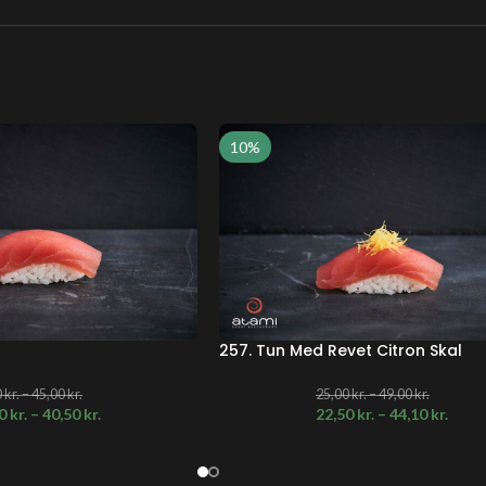
10%
257. Tun Med Revet Citron Skal
0
kr.
–
45,00
kr.
25,00
kr.
–
49,00
kr.
70
kr.
–
40,50
kr.
22,50
kr.
–
44,10
kr.