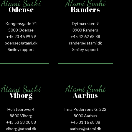
Atami Sushi
Atami Sushi
Odense
Randers
Kongensgade 74
Dytmærsken 9
5000 Odense
8900 Randers
+45 23 46 99 99
+45 42 62 68 88
odense@atami.dk
randers@atami.dk
Smiley rapport
Smiley rapport
Atami Sushi
Atami Sushi
Viborg
Aarhus
Holstebrovej 4
Irma Pedersens G. 222
8800 Viborg
8000 Aarhus
+45 53 58 00 88
+45 31 16 68 88
viborg@atami.dk
aarhus@atami.dk