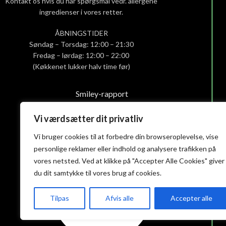
Kontakt os hvis du har spørgsmål vedr. allergene
ingredienser i vores retter.
ÅBNINGSTIDER
Søndag – Torsdag: 12:00 – 21:30
Fredag – lørdag: 12:00 – 22:00
(Køkkenet lukker halv time før)
Smiley-rapport
Privatlivs- og cookiepolitik
Vi værdsætter dit privatliv
Handelsbetingelser
Vi bruger cookies til at forbedre din browseroplevelse, vise
personlige reklamer eller indhold og analysere trafikken på
vores netsted. Ved at klikke på "Accepter Alle Cookies" giver
du dit samtykke til vores brug af cookies.
Tilpas
Afvis alle
Accepter alle