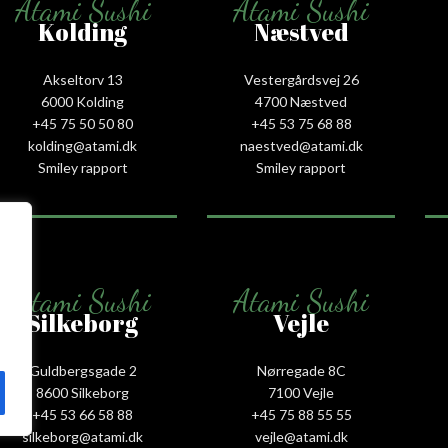
Atami Sushi
Atami Sushi
Kolding
Næstved
Akseltorv 13
Vestergårdsvej 26
6000 Kolding
4700 Næstved
+45 75 50 50 80
+45 53 75 68 88
kolding@atami.dk
naestved@atami.dk
Smiley rapport
Smiley rapport
Atami Sushi
Atami Sushi
Silkeborg
Vejle
Guldbergsgade 2
Nørregade 8C
8600 Silkeborg
7100 Vejle
+45 53 66 58 88
+45 75 88 55 55
silkeborg@atami.dk
vejle@atami.dk