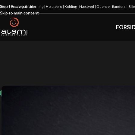
Skip to navigation
illund
|
Fredericia
|
Herning
|
Holstebro
|
Kolding
|
Næstved
|
Odense
|
Randers
|
Sil
Skip to main content
FORSI
10%