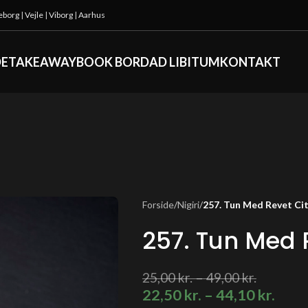
keborg
|
Vejle
|
Viborg
|
Aarhus
DE
TAKEAWAY
BOOK BORD
AD LIBITUM
KONTAKT
Forside
/
Nigiri
/
257. Tun Med Revet Cit
257. Tun Med 
25,00
kr.
–
49,00
kr.
22,50
kr.
–
44,10
kr.