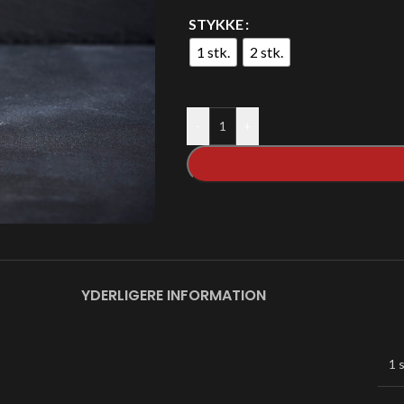
STYKKE
1 stk.
2 stk.
-
+
YDERLIGERE INFORMATION
1 s