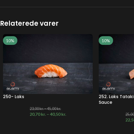
Relaterede varer
10%
10%
250- Laks
252. Laks Tataki
Sauce
23,00
kr.
–
45,00
kr.
20,70
kr.
–
40,50
kr.
25,0
22,