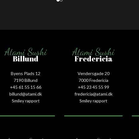
Atami Sushi
Atami Sushi
Billund
Fredericia
Byens Plads 12
Vendersgade 20
7190 Billund
7000 Fredericia
+45 61 55 15 66‬
+45 23 45 55 99
billund@atami.dk
fredericia@atami.dk
Smiley rapport
Smiley rapport