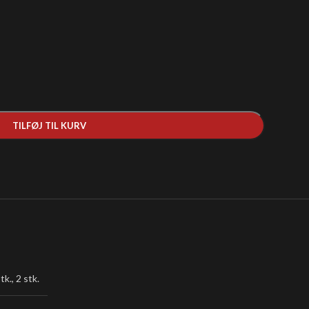
TILFØJ TIL KURV
tk.
,
2 stk.