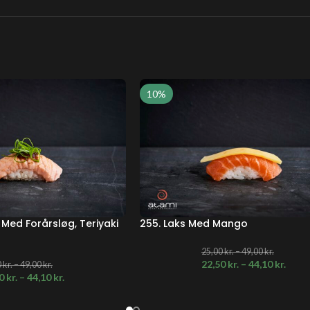
10%
 Med Forårsløg, Teriyaki
255. Laks Med Mango
25,00
kr.
–
49,00
kr.
22,50
kr.
–
44,10
kr.
0
kr.
–
49,00
kr.
50
kr.
–
44,10
kr.