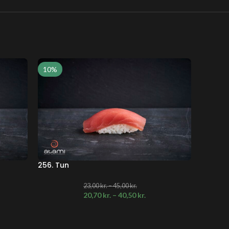
10%
10%
256. Tun
261. Re
23,00
kr.
–
45,00
kr.
20,70
kr.
–
40,50
kr.