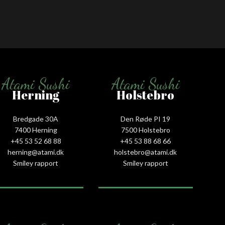
Atami Sushi
Atami Sushi
Herning
Holstebro
Bredgade 30A
Den Røde PI 19
7400 Herning
7500 Holstebro
+45 53 52 68 88
+45 53 88 68 66
herning@atami.dk
holstebro@atami.dk
Smiley rapport
Smiley rapport