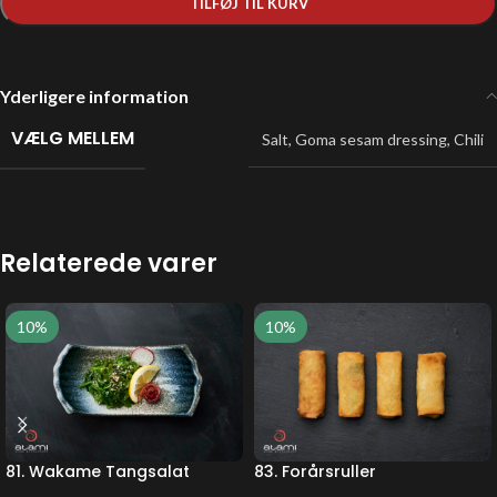
TILFØJ TIL KURV
Yderligere information
VÆLG MELLEM
Salt
,
Goma sesam dressing
,
Chili
Relaterede varer
10%
10%
81. Wakame Tangsalat
83. Forårsruller