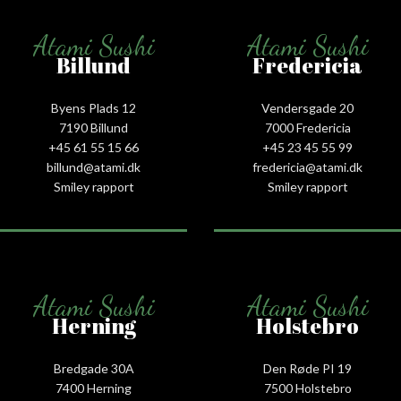
Atami Sushi
Atami Sushi
Billund
Fredericia
Byens Plads 12
Vendersgade 20
7190 Billund
7000 Fredericia
+45 61 55 15 66‬
+45 23 45 55 99
billund@atami.dk
fredericia@atami.dk
Smiley rapport
Smiley rapport
Atami Sushi
Atami Sushi
Herning
Holstebro
Bredgade 30A
Den Røde PI 19
7400 Herning
7500 Holstebro