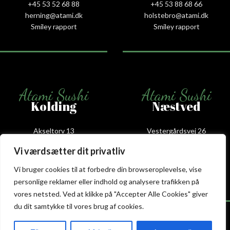
+45 53 52 68 88
+45 53 88 68 66
herning@atami.dk
holstebro@atami.dk
Smiley rapport
Smiley rapport
Atami Sushi
Atami Sushi
Kolding
Næstved
Akseltorv 13
Vestergårdsvej 26
6000 Kolding
4700 Næstved
Vi værdsætter dit privatliv
+45 75 50 50 80
+45 53 75 68 88
kolding@atami.dk
naestved@atami.dk
Vi bruger cookies til at forbedre din browseroplevelse, vise
Smiley rapport
Smiley rapport
personlige reklamer eller indhold og analysere trafikken på
vores netsted. Ved at klikke på "Accepter Alle Cookies" giver
du dit samtykke til vores brug af cookies.