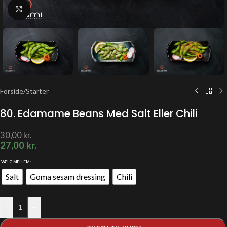
Klik for at forstørre
Forside
/
Starter
80. Edamame Beans Med Salt Eller Chili
30,00
kr.
27,00
kr.
VÆLG MELLEM
Salt
Goma sesam dressing
Chili
-
+