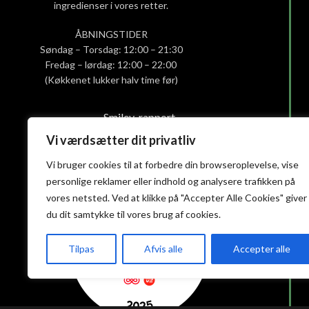
ingredienser i vores retter.
ÅBNINGSTIDER
Søndag – Torsdag: 12:00 – 21:30
Fredag – lørdag: 12:00 – 22:00
(Køkkenet lukker halv time før)
Smiley-rapport
Privatlivs- og cookiepolitik
Vi værdsætter dit privatliv
Handelsbetingelser
Vi bruger cookies til at forbedre din browseroplevelse, vise
personlige reklamer eller indhold og analysere trafikken på
vores netsted. Ved at klikke på "Accepter Alle Cookies" giver
du dit samtykke til vores brug af cookies.
Tilpas
Afvis alle
Accepter alle