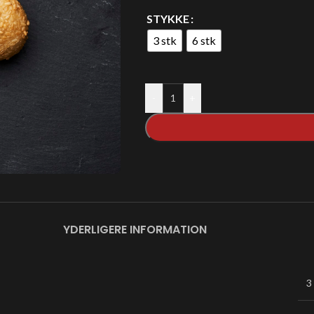
STYKKE
3 stk
6 stk
-
+
YDERLIGERE INFORMATION
3