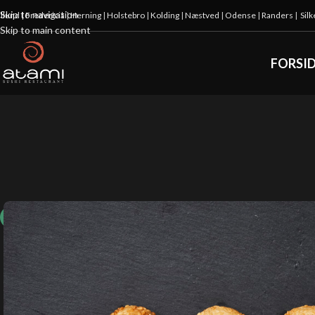
Skip to navigation
illund
|
Fredericia
|
Herning
|
Holstebro
|
Kolding
|
Næstved
|
Odense
|
Randers
|
Sil
Skip to main content
FORSI
10%