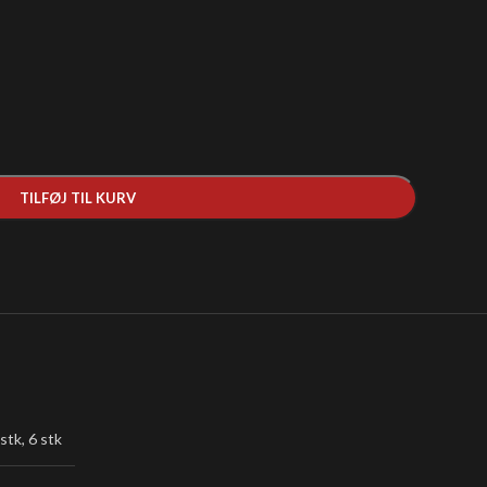
TILFØJ TIL KURV
 stk
,
6 stk