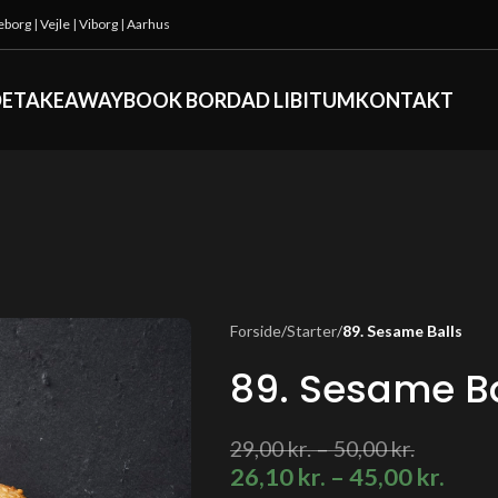
keborg
|
Vejle
|
Viborg
|
Aarhus
DE
TAKEAWAY
BOOK BORD
AD LIBITUM
KONTAKT
Forside
/
Starter
/
89. Sesame Balls
89. Sesame Ba
29,00
kr.
–
50,00
kr.
26,10
kr.
–
45,00
kr.