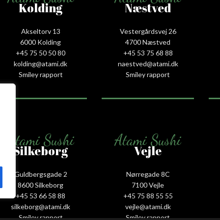
Kolding
Næstved
Akseltorv 13
Vestergårdsvej 26
6000 Kolding
4700 Næstved
+45 75 50 50 80
+45 53 75 68 88
kolding@atami.dk
naestved@atami.dk
Smiley rapport
Smiley rapport
Atami Sushi
Atami Sushi
Silkeborg
Vejle
Guldbergsgade 2
Nørregade 8C
8600 Silkeborg
7100 Vejle
+45 53 66 58 88
+45 75 88 55 55
silkeborg@atami.dk
vejle@atami.dk
Smiley rapport
Smiley rapport