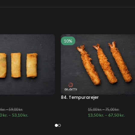
10%
84. Tempurarejer
0
kr.
–
59,00
kr.
15,00
kr.
–
75,00
kr.
50
kr.
–
53,10
kr.
13,50
kr.
–
67,50
kr.