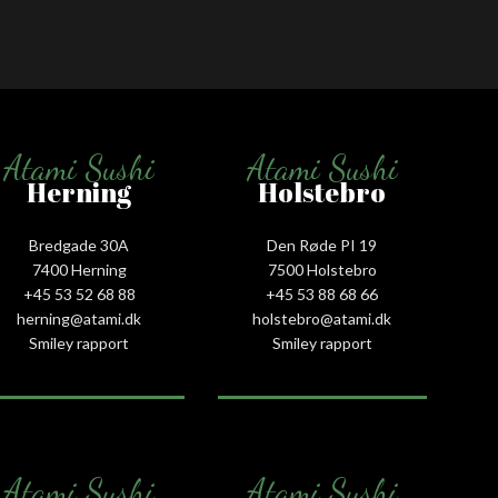
Atami Sushi
Atami Sushi
Herning
Holstebro
Bredgade 30A
Den Røde PI 19
7400 Herning
7500 Holstebro
+45 53 52 68 88
+45 53 88 68 66
herning@atami.dk
holstebro@atami.dk
Smiley rapport
Smiley rapport
Atami Sushi
Atami Sushi