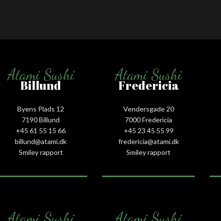
Atami Sushi
Atami Sushi
Billund
Fredericia
Byens Plads 12
Vendersgade 20
7190 Billund
7000 Fredericia
+45 61 55 15 66‬
+45 23 45 55 99
billund@atami.dk
fredericia@atami.dk
Smiley rapport
Smiley rapport
Atami Sushi
Atami Sushi