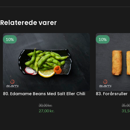
Relaterede varer
10%
10%
80. Edamame Beans Med Salt Eller Chili
83. Forårsruller
30,00
kr.
35,0
27,00
kr.
31,