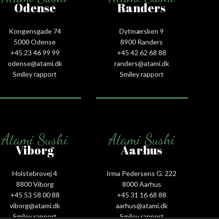
Odense
Randers
Kongensgade 74
Dytmærsken 9
5000 Odense
8900 Randers
+45 23 46 99 99
+45 42 62 68 88
odense@atami.dk
randers@atami.dk
Smiley rapport
Smiley rapport
Atami Sushi
Atami Sushi
Viborg
Aarhus
Holstebrovej 4
Irma Pedersens G. 222
8800 Viborg
8000 Aarhus
+45 53 58 00 88
+45 31 16 68 88
viborg@atami.dk
aarhus@atami.dk
Smiley rapport
Smiley rapport