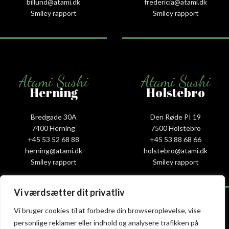
billund@atami.dk
fredericia@atami.dk
Smiley rapport
Smiley rapport
Atami Sushi
Atami Sushi
Herning
Holstebro
Bredgade 30A
Den Røde PI 19
7400 Herning
7500 Holstebro
+45 53 52 68 88
+45 53 88 68 66
herning@atami.dk
holstebro@atami.dk
Smiley rapport
Smiley rapport
Vi værdsætter dit privatliv
Vi bruger cookies til at forbedre din browseroplevelse, vise
personlige reklamer eller indhold og analysere trafikken på