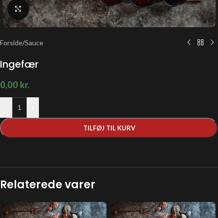
Klik for at forstørre
Forside
/
Sauce
Ingefær
0,00
kr.
-
+
TILFØJ TIL KURV
Relaterede varer