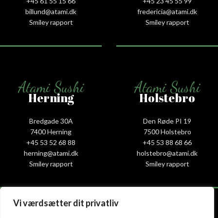
+45 61 55 15 66‬
+45 23 45 55 99
billund@atami.dk
fredericia@atami.dk
Smiley rapport
Smiley rapport
Atami Sushi
Atami Sushi
Herning
Holstebro
Bredgade 30A
Den Røde PI 19
7400 Herning
7500 Holstebro
+45 53 52 68 88
+45 53 88 68 66
herning@atami.dk
holstebro@atami.dk
Smiley rapport
Smiley rapport
Vi værdsætter dit privatliv