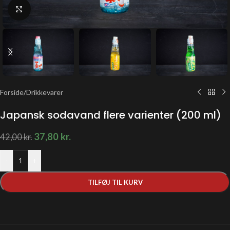
Klik for at forstørre
Forside
/
Drikkevarer
Japansk sodavand flere varienter (200 ml)
37,80
kr.
42,00
kr.
-
+
TILFØJ TIL KURV