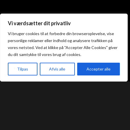
Atami Sushi
Atami Sushi
Vi værdsætter dit privatliv
Kolding
Næstved
Vi bruger cookies til at forbedre din browseroplevelse, vise
personlige reklamer eller indhold og analysere trafikken på
Akseltorv 13
Vestergårdsvej 26
vores netsted. Ved at klikke på "Accepter Alle Cookies" giver
6000 Kolding
4700 Næstved
du dit samtykke til vores brug af cookies.
+45 75 50 50 80
+45 53 75 68 88
kolding@atami.dk
naestved@atami.dk
Smiley rapport
Smiley rapport
Tilpas
Afvis alle
Accepter alle
akeaway
Booking
Kurv
Menu
Atami Sushi
Atami Sushi
Odense
Randers
Kongensgade 74
Dytmærsken 9