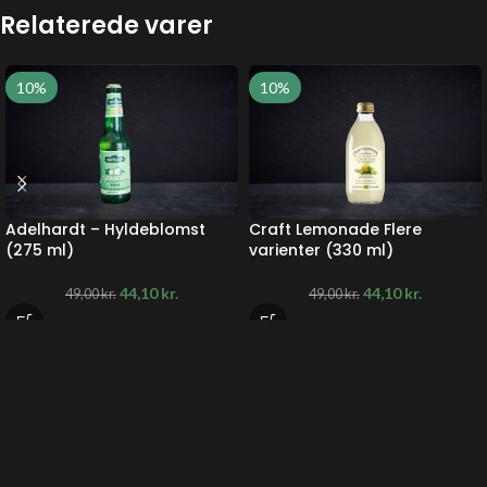
Relaterede varer
10%
10%
Adelhardt – Hyldeblomst
Craft Lemonade Flere
(275 ml)
varienter (330 ml)
44,10
kr.
44,10
kr.
49,00
kr.
49,00
kr.