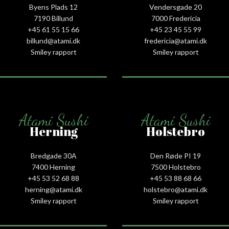
Byens Plads 12
Vendersgade 20
7190 Billund
7000 Fredericia
+45 61 55 15 66‬
+45 23 45 55 99
billund@atami.dk
fredericia@atami.dk
Smiley rapport
Smiley rapport
Atami Sushi
Atami Sushi
Herning
Holstebro
Bredgade 30A
Den Røde PI 19
7400 Herning
7500 Holstebro
+45 53 52 68 88
+45 53 88 68 66
herning@atami.dk
holstebro@atami.dk
Smiley rapport
Smiley rapport