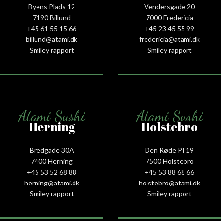
Byens Plads 12
Vendersgade 20
7190 Billund
7000 Fredericia
+45 61 55 15 66‬
+45 23 45 55 99
billund@atami.dk
fredericia@atami.dk
Smiley rapport
Smiley rapport
Atami Sushi
Atami Sushi
Herning
Holstebro
Bredgade 30A
Den Røde PI 19
7400 Herning
7500 Holstebro
+45 53 52 68 88
+45 53 88 68 66
herning@atami.dk
holstebro@atami.dk
Smiley rapport
Smiley rapport