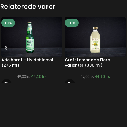
Relaterede varer
10%
10%
Adelhardt – Hyldeblomst
Craft Lemonade Flere
(275 ml)
varienter (330 ml)
44,10
kr.
44,10
kr.
49,00
kr.
49,00
kr.