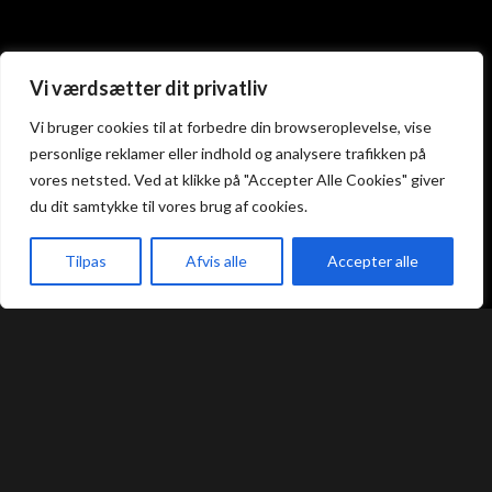
Atami Sushi
Atami Sushi
Vi værdsætter dit privatliv
Kolding
Næstved
Vi bruger cookies til at forbedre din browseroplevelse, vise
personlige reklamer eller indhold og analysere trafikken på
Akseltorv 13
Vestergårdsvej 26
vores netsted. Ved at klikke på "Accepter Alle Cookies" giver
6000 Kolding
4700 Næstved
du dit samtykke til vores brug af cookies.
+45 75 50 50 80
+45 53 75 68 88
kolding@atami.dk
naestved@atami.dk
Smiley rapport
Smiley rapport
Tilpas
Afvis alle
Accepter alle
akeaway
Booking
Kurv
Menu
Atami Sushi
Atami Sushi
Odense
Randers
Kongensgade 74
Dytmærsken 9