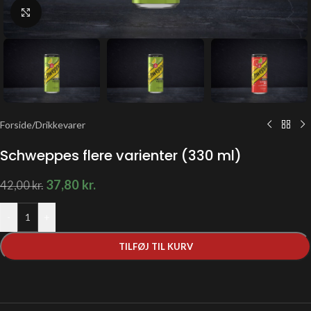
Klik for at forstørre
Forside
/
Drikkevarer
Schweppes flere varienter (330 ml)
37,80
kr.
42,00
kr.
-
+
TILFØJ TIL KURV