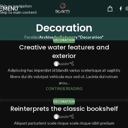
Skip to navigation
MENU
Skip to main content
Decoration
Forside
/
Archive by Category "Decoration"
DECORATION
Creative water features and
exterior
kasim
Adipiscing hac imperdiet id blandit varius scelerisque at sagittis
libero dui dis volutpat vehicula mus sed ut. Lacinia dui rutrum
arcu...
CONTINUE READING
DECORATION
Reinterprets the classic bookshelf
kasim
Aliquet parturient scele risque scele risque nibh pretium