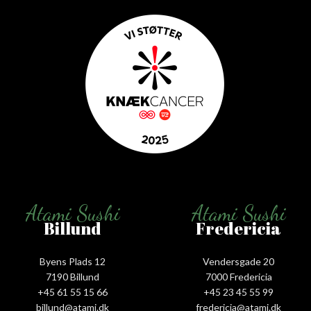
Atami Sushi
Atami Sushi
Billund
Fredericia
Byens Plads 12
Vendersgade 20
7190 Billund
7000 Fredericia
+45 61 55 15 66‬
+45 23 45 55 99
billund@atami.dk
fredericia@atami.dk