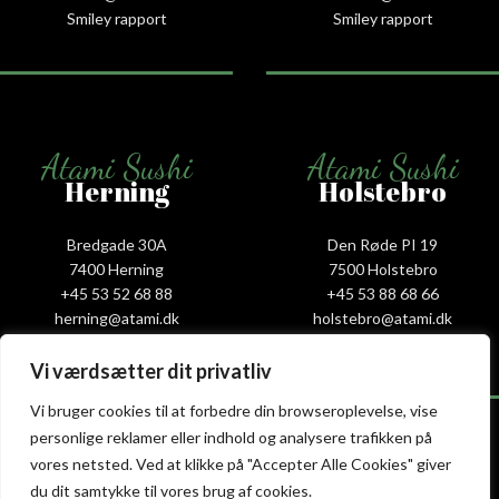
Smiley rapport
Smiley rapport
Atami Sushi
Atami Sushi
Herning
Holstebro
Bredgade 30A
Den Røde PI 19
7400 Herning
7500 Holstebro
+45 53 52 68 88
+45 53 88 68 66
herning@atami.dk
holstebro@atami.dk
Smiley rapport
Smiley rapport
Vi værdsætter dit privatliv
Vi bruger cookies til at forbedre din browseroplevelse, vise
personlige reklamer eller indhold og analysere trafikken på
vores netsted. Ved at klikke på "Accepter Alle Cookies" giver
Atami Sushi
Atami Sushi
du dit samtykke til vores brug af cookies.