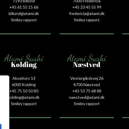
7190 Billund
7000 Fredericia
+45 61 55 15 66‬
+45 23 45 55 99
billund@atami.dk
fredericia@atami.dk
Smiley rapport
Smiley rapport
Atami Sushi
Atami Sushi
Kolding
Næstved
Akseltorv 13
Vestergårdsvej 26
6000 Kolding
4700 Næstved
+45 75 50 50 80
+45 53 75 68 88
kolding@atami.dk
naestved@atami.dk
Smiley rapport
Smiley rapport