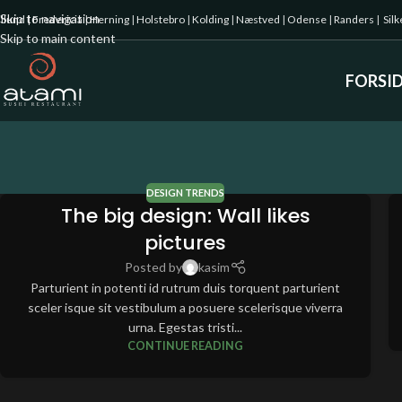
Skip to navigation
illund
|
Fredericia
|
Herning
|
Holstebro
|
Kolding
|
Næstved
|
Odense
|
Randers
|
Sil
Skip to main content
FORSI
DESIGN TRENDS
The big design: Wall likes
pictures
Posted by
kasim
Parturient in potenti id rutrum duis torquent parturient
sceler isque sit vestibulum a posuere scelerisque viverra
urna. Egestas tristi...
CONTINUE READING