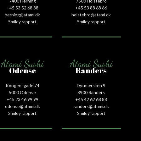
7400 Herning
7500 Holstebro
+45 53 52 68 88
+45 53 88 68 66
herning@atami.dk
holstebro@atami.dk
Smiley rapport
Smiley rapport
Atami Sushi
Atami Sushi
Odense
Randers
Kongensgade 74
Dytmærsken 9
5000 Odense
8900 Randers
+45 23 46 99 99
+45 42 62 68 88
odense@atami.dk
randers@atami.dk
Smiley rapport
Smiley rapport