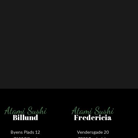
Atami Sushi
Atami Sushi
Billund
Fredericia
Byens Plads 12
Vendersgade 20