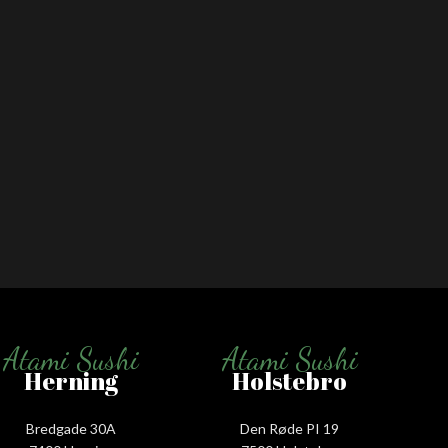
Atami Sushi
Atami Sushi
Herning
Holstebro
Bredgade 30A
Den Røde PI 19