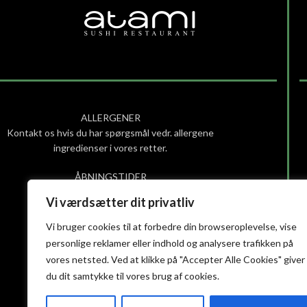
ALLERGENER
Kontakt os hvis du har spørgsmål vedr. allergene
ingredienser i vores retter.
ÅBNINGSTIDER
Søndag – Torsdag: 12:00 – 21:30
Vi værdsætter dit privatliv
Fredag – lørdag: 12:00 – 22:00
(Køkkenet lukker halv time før)
Vi bruger cookies til at forbedre din browseroplevelse, vise
personlige reklamer eller indhold og analysere trafikken på
Smiley-rapport
vores netsted. Ved at klikke på "Accepter Alle Cookies" giver
Privatlivs- og cookiepolitik
du dit samtykke til vores brug af cookies.
Handelsbetingelser