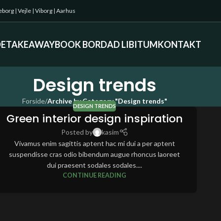
keborg
|
Vejle
|
Viborg
|
Aarhus
DE
TAKEAWAY
BOOK BORD
AD LIBITUM
KONTAKT
Design trends
Forside
/
Archive by Category "Design trends"
DESIGN TRENDS
Green interior design inspiration
Posted by
kasim
Vivamus enim sagittis aptent hac mi dui a per aptent
suspendisse cras odio bibendum augue rhoncus laoreet
dui praesent sodales sodales....
CONTINUE READING