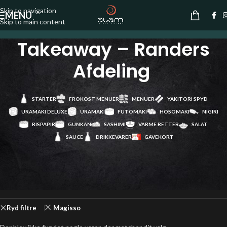
Skip to navigation
MENU
Skip to main content
Takeaway – Randers
Afdeling
STARTER
FROKOST MENUER
MENUER
YAKITORI SPYD
URAMAKI DELUXE
URAMAKI
FUTOMAKI
HOSOMAKI
NIGIRI
RISPAPIR
GUNKAN
SASHIMI
VARME RETTER
SALAT
SAUCE
DRIKKEVARER
GAVEKORT
Forside
/
Takeaway – Randers Afdeling
Ryd filtre
Magisso