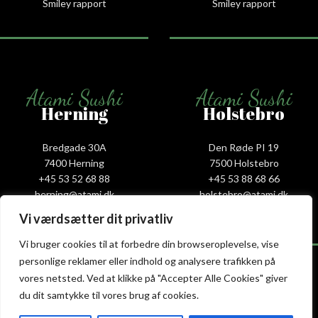
Smiley rapport
Smiley rapport
Atami Sushi
Atami Sushi
Herning
Holstebro
Bredgade 30A
Den Røde PI 19
7400 Herning
7500 Holstebro
+45 53 52 68 88
+45 53 88 68 66
herning@atami.dk
holstebro@atami.dk
Smiley rapport
Smiley rapport
Vi værdsætter dit privatliv
Vi bruger cookies til at forbedre din browseroplevelse, vise
personlige reklamer eller indhold og analysere trafikken på
vores netsted. Ved at klikke på "Accepter Alle Cookies" giver
du dit samtykke til vores brug af cookies.
Atami Sushi
Atami Sushi