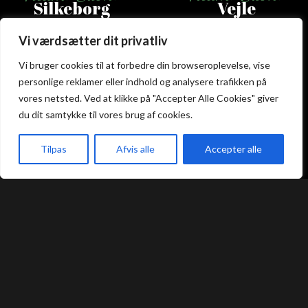
Silkeborg
Vejle
Vi værdsætter dit privatliv
Guldbergsgade 2
Nørregade 8C
8600 Silkeborg
7100 Vejle
Vi bruger cookies til at forbedre din browseroplevelse, vise
+45 53 66 58 88
+45 75 88 55 55
personlige reklamer eller indhold og analysere trafikken på
silkeborg@atami.dk
vejle@atami.dk
vores netsted. Ved at klikke på "Accepter Alle Cookies" giver
Smiley rapport
Smiley rapport
du dit samtykke til vores brug af cookies.
Tilpas
Afvis alle
Accepter alle
Atami Sushi
Atami Sushi
akeaway
Booking
Kurv
Menu
Viborg
Aarhus
Holstebrovej 4
Irma Pedersens G. 222
8800 Viborg
8000 Aarhus
+45 53 58 00 88
+45 31 16 68 88
viborg@atami.dk
aarhus@atami.dk
Smiley rapport
Smiley rapport