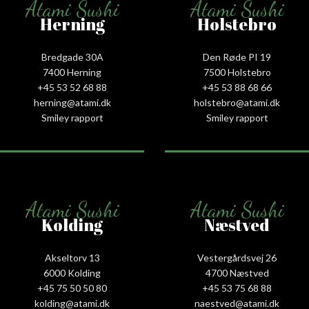
Atami Sushi
Atami Sushi
Herning
Holstebro
Bredgade 30A
Den Røde PI 19
7400 Herning
7500 Holstebro
+45 53 52 68 88
+45 53 88 68 66
herning@atami.dk
holstebro@atami.dk
Smiley rapport
Smiley rapport
Atami Sushi
Atami Sushi
Kolding
Næstved
Akseltorv 13
Vestergårdsvej 26
6000 Kolding
4700 Næstved
+45 75 50 50 80
+45 53 75 68 88
kolding@atami.dk
naestved@atami.dk