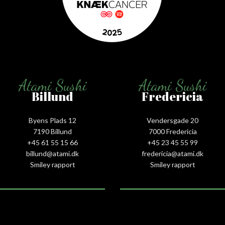
Atami Sushi
Atami Sushi
Billund
Fredericia
Byens Plads 12
Vendersgade 20
7190 Billund
7000 Fredericia
+45 61 55 15 66‬
+45 23 45 55 99
billund@atami.dk
fredericia@atami.dk
Smiley rapport
Smiley rapport