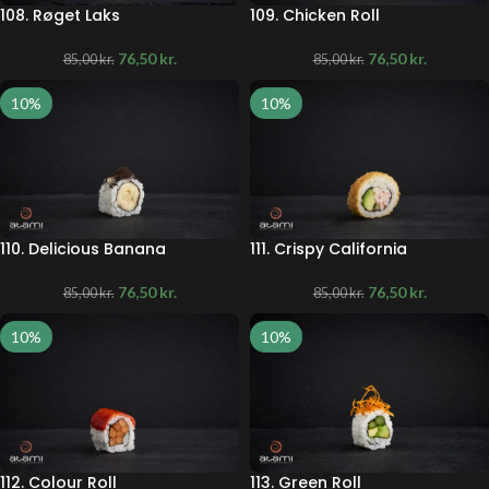
108. Røget Laks
109. Chicken Roll
76,50
kr.
76,50
kr.
85,00
kr.
85,00
kr.
10%
10%
110. Delicious Banana
111. Crispy California
76,50
kr.
76,50
kr.
85,00
kr.
85,00
kr.
10%
10%
112. Colour Roll
113. Green Roll