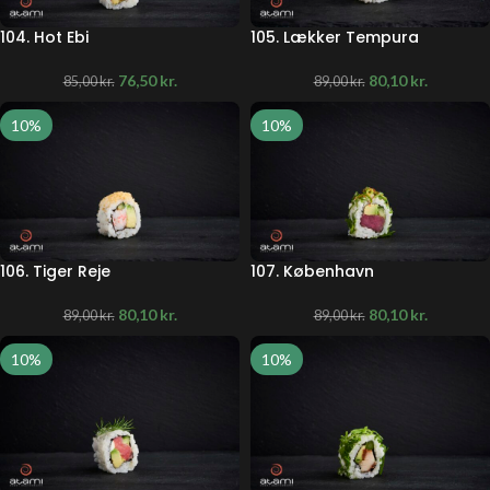
104. Hot Ebi
105. Lækker Tempura
76,50
kr.
80,10
kr.
85,00
kr.
89,00
kr.
10%
10%
106. Tiger Reje
107. København
80,10
kr.
80,10
kr.
89,00
kr.
89,00
kr.
10%
10%