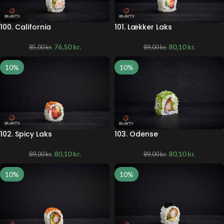
100. California
101. Lækker Laks
76,50
kr.
80,10
kr.
85,00
kr.
89,00
kr.
10%
10%
102. Spicy Laks
103. Odense
80,10
kr.
80,10
kr.
89,00
kr.
89,00
kr.
10%
10%