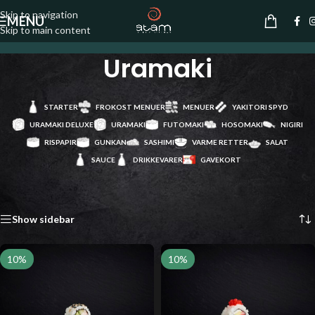
Skip to navigation
MENU
Skip to main content
Uramaki
STARTER
FROKOST MENUER
MENUER
YAKITORI SPYD
URAMAKI DELUXE
URAMAKI
FUTOMAKI
HOSOMAKI
NIGIRI
RISPAPIR
GUNKAN
SASHIMI
VARME RETTER
SALAT
SAUCE
DRIKKEVARER
GAVEKORT
Forside
/
Uramaki
Viser 15 resultater
Show sidebar
10%
10%