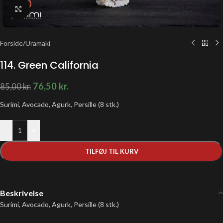
Klik for at forstørre
Forside
/
Uramaki
114. Green California
76,50
kr.
85,00
kr.
Surimi, Avocado, Agurk, Persille (8 stk.)
-
+
TILFØJ TIL KURV
Beskrivelse
Surimi, Avocado, Agurk, Persille (8 stk.)