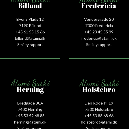
Billund
Fredericia
Byens Plads 12
Vendersgade 20
7190 Billund
7000 Fredericia
+45 61 55 15 66‬
+45 23 45 55 99
billund@atami.dk
fredericia@atami.dk
Smiley rapport
Smiley rapport
Atami Sushi
Atami Sushi
Herning
Holstebro
Bredgade 30A
Den Røde PI 19
7400 Herning
7500 Holstebro
+45 53 52 68 88
+45 53 88 68 66
herning@atami.dk
holstebro@atami.dk
Smiley rapport
Smiley rapport