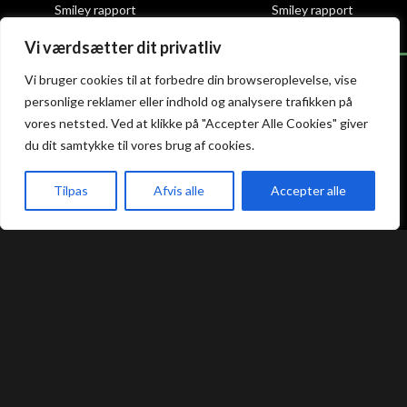
Smiley rapport
Smiley rapport
Vi værdsætter dit privatliv
Vi bruger cookies til at forbedre din browseroplevelse, vise
personlige reklamer eller indhold og analysere trafikken på
Atami Sushi
Atami Sushi
vores netsted. Ved at klikke på "Accepter Alle Cookies" giver
Odense
Randers
du dit samtykke til vores brug af cookies.
Tilpas
Afvis alle
Accepter alle
Kongensgade 74
Dytmærsken 9
5000 Odense
8900 Randers
akeaway
Booking
Kurv
Menu
+45 23 46 99 99
+45 42 62 68 88
odense@atami.dk
randers@atami.dk
Smiley rapport
Smiley rapport
Atami Sushi
Atami Sushi