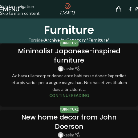
Skip to navigation
MENU
Skip to main content
Furniture
Forside
/
Archive by Category "Furniture"
FURNITURE
Minimalist Japanese-inspired
furniture
kasim
Ac haca ullamcorper donec ante habi tasse donec imperdiet
eturpis varius per a augue magna hac. Nec hac et vestibulum
duis a tincidunt ...
CONTINUE READING
FURNITURE
New home decor from John
Doerson
kasim