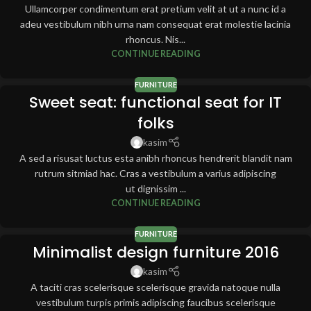
Ullamcorper condimentum erat pretium velit at ut a nunc id a
adeu vestibulum nibh urna nam consequat erat molestie lacinia
rhoncus. Nis...
CONTINUE READING
FURNITURE
Sweet seat: functional seat for IT
folks
kasim
A sed a risusat luctus esta anibh rhoncus hendrerit blandit nam
rutrum sitmiad hac. Cras a vestibulum a varius adipiscing
ut dignissim ...
CONTINUE READING
FURNITURE
Minimalist design furniture 2016
kasim
A taciti cras scelerisque scelerisque gravida natoque nulla
vestibulum turpis primis adipiscing faucibus scelerisque