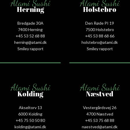
Atami Sushi
Atami Sushi
Herning
Holstebro
Bredgade 30A
Den Røde PI 19
7400 Herning
7500 Holstebro
+45 53 52 68 88
+45 53 88 68 66
herning@atami.dk
holstebro@atami.dk
Smiley rapport
Smiley rapport
Atami Sushi
Atami Sushi
Kolding
Næstved
Akseltorv 13
Vestergårdsvej 26
6000 Kolding
4700 Næstved
+45 75 50 50 80
+45 53 75 68 88
kolding@atami.dk
naestved@atami.dk