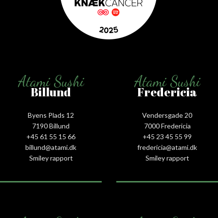
Atami Sushi
Atami Sushi
Billund
Fredericia
Byens Plads 12
Vendersgade 20
7190 Billund
7000 Fredericia
+45 61 55 15 66‬
+45 23 45 55 99
billund@atami.dk
fredericia@atami.dk
Smiley rapport
Smiley rapport