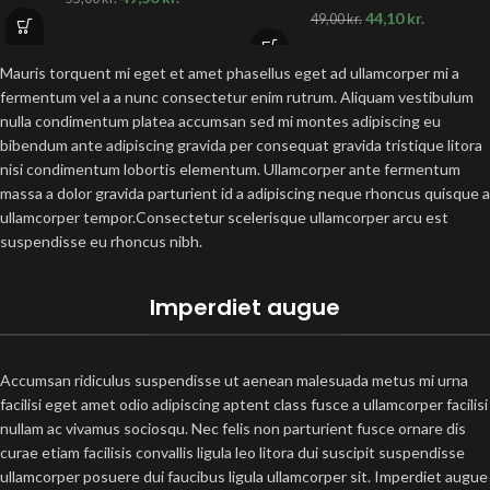
44,10
kr.
49,00
kr.
Mauris torquent mi eget et amet phasellus eget ad ullamcorper mi a
fermentum vel a a nunc consectetur enim rutrum. Aliquam vestibulum
nulla condimentum platea accumsan sed mi montes adipiscing eu
bibendum ante adipiscing gravida per consequat gravida tristique litora
nisi condimentum lobortis elementum. Ullamcorper ante fermentum
massa a dolor gravida parturient id a adipiscing neque rhoncus quisque a
ullamcorper tempor.Consectetur scelerisque ullamcorper arcu est
suspendisse eu rhoncus nibh.
Imperdiet augue
Accumsan ridiculus suspendisse ut aenean malesuada metus mi urna
facilisi eget amet odio adipiscing aptent class fusce a ullamcorper facilisi
nullam ac vivamus sociosqu. Nec felis non parturient fusce ornare dis
curae etiam facilisis convallis ligula leo litora dui suscipit suspendisse
ullamcorper posuere dui faucibus ligula ullamcorper sit. Imperdiet augue