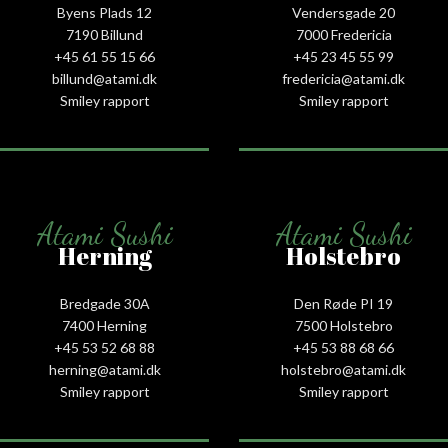
Byens Plads 12
Vendersgade 20
7190 Billund
7000 Fredericia
+45 61 55 15 66‬
+45 23 45 55 99
billund@atami.dk
fredericia@atami.dk
Smiley rapport
Smiley rapport
Atami Sushi
Atami Sushi
Herning
Holstebro
Bredgade 30A
Den Røde PI 19
7400 Herning
7500 Holstebro
+45 53 52 68 88
+45 53 88 68 66
herning@atami.dk
holstebro@atami.dk
Smiley rapport
Smiley rapport