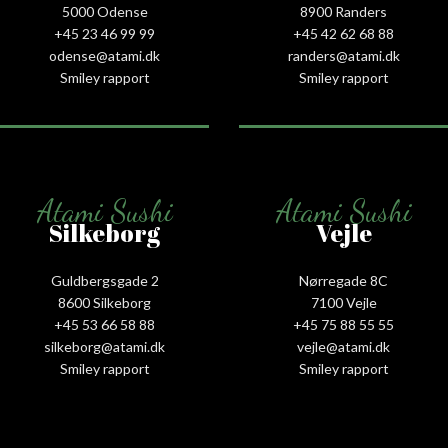
5000 Odense
8900 Randers
+45 23 46 99 99
+45 42 62 68 88
odense@atami.dk
randers@atami.dk
Smiley rapport
Smiley rapport
Atami Sushi
Atami Sushi
Silkeborg
Vejle
Guldbergsgade 2
Nørregade 8C
8600 Silkeborg
7100 Vejle
+45 53 66 58 88
+45 75 88 55 55
silkeborg@atami.dk
vejle@atami.dk
Smiley rapport
Smiley rapport