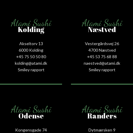
Atami Sushi
Atami Sushi
Kolding
Næstved
Akseltorv 13
Vestergårdsvej 26
6000 Kolding
4700 Næstved
+45 75 50 50 80
+45 53 75 68 88
kolding@atami.dk
naestved@atami.dk
Smiley rapport
Smiley rapport
Atami Sushi
Atami Sushi
Odense
Randers
Kongensgade 74
Dytmærsken 9