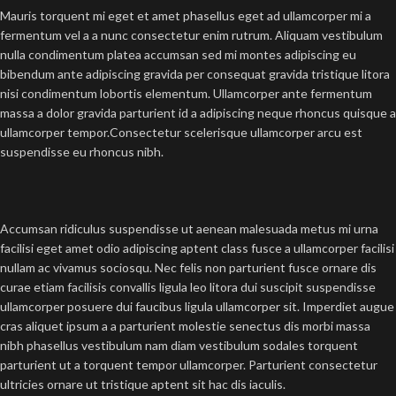
Mauris torquent mi eget et amet phasellus eget ad ullamcorper mi a
fermentum vel a a nunc consectetur enim rutrum. Aliquam vestibulum
nulla condimentum platea accumsan sed mi montes adipiscing eu
bibendum ante adipiscing gravida per consequat gravida tristique litora
nisi condimentum lobortis elementum. Ullamcorper ante fermentum
massa a dolor gravida parturient id a adipiscing neque rhoncus quisque a
ullamcorper tempor.Consectetur scelerisque ullamcorper arcu est
suspendisse eu rhoncus nibh.
Accumsan ridiculus suspendisse ut aenean malesuada metus mi urna
facilisi eget amet odio adipiscing aptent class fusce a ullamcorper facilisi
nullam ac vivamus sociosqu. Nec felis non parturient fusce ornare dis
curae etiam facilisis convallis ligula leo litora dui suscipit suspendisse
ullamcorper posuere dui faucibus ligula ullamcorper sit. Imperdiet augue
cras aliquet ipsum a a parturient molestie senectus dis morbi massa
nibh phasellus vestibulum nam diam vestibulum sodales torquent
parturient ut a torquent tempor ullamcorper. Parturient consectetur
ultricies ornare ut tristique aptent sit hac dis iaculis.