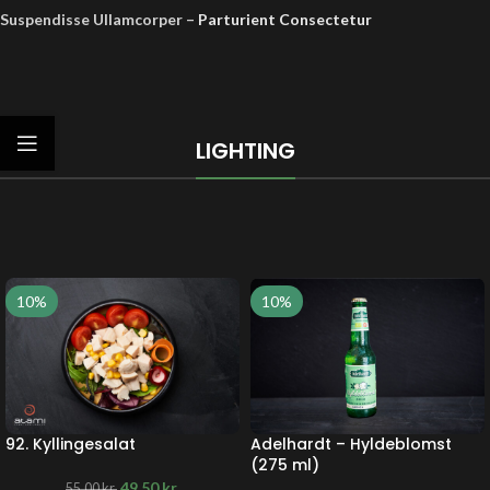
Suspendisse Ullamcorper –
Parturient Consectetur
LIGHTING
10%
10%
92. Kyllingesalat
Adelhardt – Hyldeblomst
(275 ml)
49,50
kr.
55,00
kr.