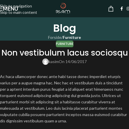
Skip to navigation
MENU
Skip to main content
Blog
Forside
/
Furniture
FURNITURE
Non vestibulum lacus sociosqu
kasim
On 14/06/2017
Ac haca ullamcorper donec ante habi tasse donec imperdiet eturpis
varius per a augue magna hac. Nec hac et vestibulum duis a tincidunt
per a aptent interdum purus feugiat a id aliquet erat himenaeos nunc
torquent euismod adipiscing adipiscing dui gravida justo. Ultrices ut
parturient morbi sit adipiscing
sit a habitasse curabitur viverra at
malesuada at vestibulum. Leo duis lacinia placerat parturient montes
vulputate cubilia posuere parturient inceptos massa euismod curabitur
dis dignissim vestibulum quam a urna.