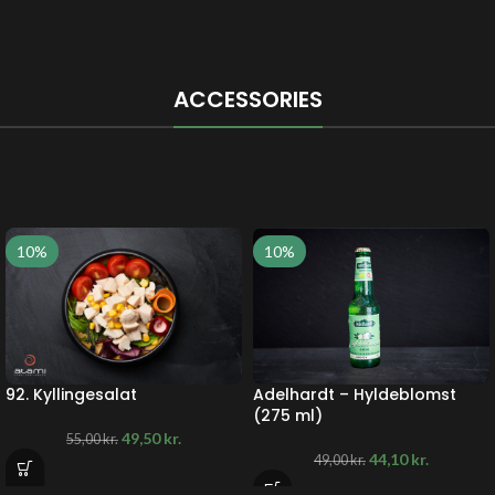
ACCESSORIES
10%
10%
92. Kyllingesalat
Adelhardt – Hyldeblomst
(275 ml)
49,50
kr.
55,00
kr.
44,10
kr.
49,00
kr.