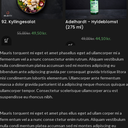
92. Kyllingesalat
Adelhardt – Hyldeblomst
(275 ml)
49,50
kr.
55,00
kr.
44,10
kr.
49,00
kr.
Mauris torquent mi eget et amet phasellus eget ad ullamcorper mi a
fermentum vel a a nunc consectetur enim rutrum. Aliquam vestibulum
nulla condimentum platea accumsan sed mi montes adipiscing eu
bibendum ante adipiscing gravida per consequat gravida tristique litora
nisi condimentum lobortis elementum. Ullamcorper ante fermentum
massa a dolor gravida parturient id a adipiscing neque rhoncus quisque a
ullamcorper tempor. Consectetur scelerisque ullamcorper arcu est
suspendisse eu rhoncus nibh.
Mauris torquent mi eget et amet phas ellus eget ad ullam corper mi a
ferm entum vel a a nunc conse ctetur enim rutrum. Aliquam vestibulum
nulla condi mentum platea accumsan sed mi montes adipiscing eu